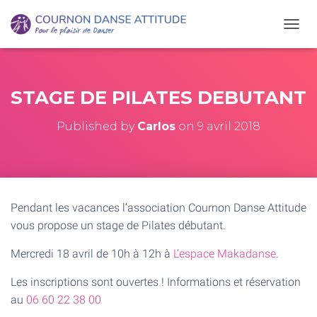
O
U
V
R
I
STAGE DE PILATES DEBUTANT
R
/
Published by
Carlos
on
9 avril 2018
F
E
R
M
E
R
Pendant les vacances l’association Cournon Danse Attitude
L
A
vous propose un stage de Pilates débutant.
N
A
Mercredi 18 avril de 10h à 12h à
L’espace Makadanse
.
V
I
Les inscriptions sont ouvertes ! Informations et réservation
G
au
06 60 22 38 00
A