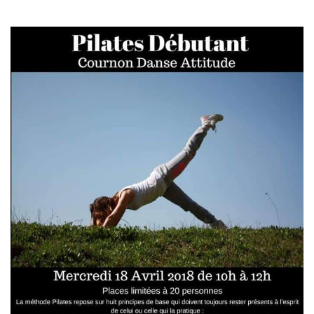
T
I
O
N