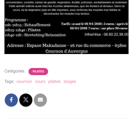
Catégories :
PILATES
Tags:
cournon
cours
pilates
stages