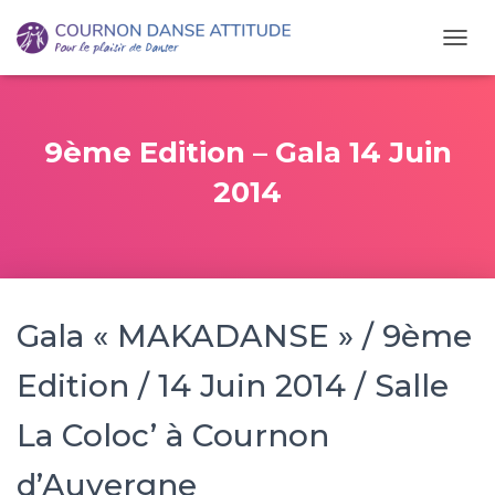
O
U
V
R
I
9ème Edition – Gala 14 Juin
R
/
2014
F
E
R
M
E
R
Gala « MAKADANSE » / 9ème
L
A
N
Edition / 14 Juin 2014 / Salle
A
V
La Coloc’ à Cournon
I
G
d’Auvergne
A