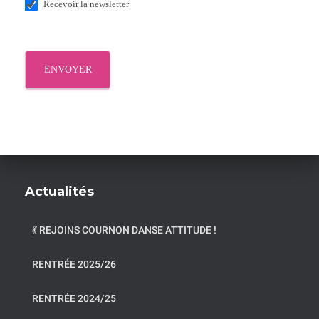
a
Recevoir la newsletter
t
i
ENVOYER
q
u
e
r
?
Actualités
💃 REJOINS COURNON DANSE ATTITUDE !
RENTRÉE 2025/26
RENTRÉE 2024/25