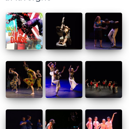
T
I
O
N