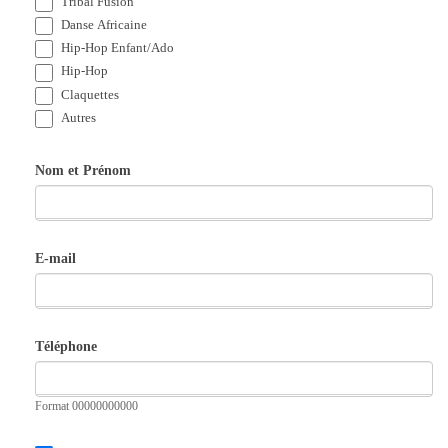
Tribal Fusion
m
Danse Africaine
Hip-Hop Enfant/Ado
e
Hip-Hop
r
Claquettes
i
Autres
Aut
e
r
Nom et Prénom
e
z
s
-
v
E-mail
o
u
Téléphone
s
p
Format 00000000000
r