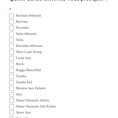
Q
*
Bachata débutant
u
Bachata
e
Kizomba
Salsa débutant
l
Salsa
l
Kizomba débutant
West Coast Swing
e
Lindy hop
d
Rock
Ragga DanceHall
a
Zumba
n
Zumba Kid
s
Modern Jazz Enfants
Jazz
e
Danse Orientale Adulte
a
Danse Orientale Ado/Enfant
Street Jazz
i