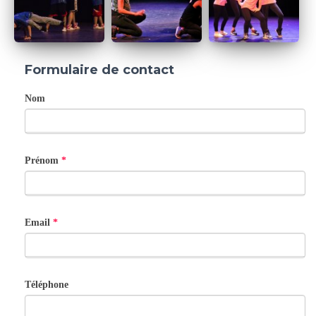
Formulaire de contact
C
Nom
o
n
Prénom
*
t
a
c
Email
*
t
Téléphone