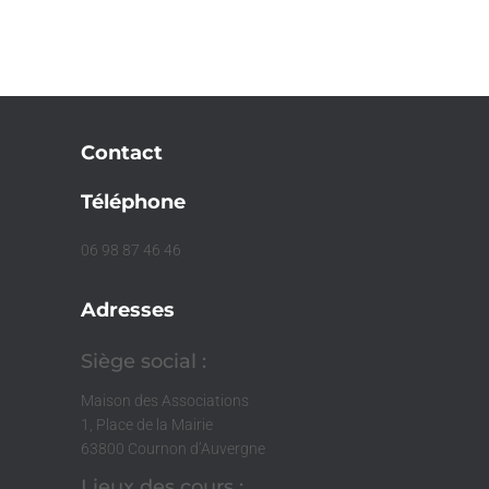
Contact
Téléphone
06 98 87 46 46
Adresses
Siège social :
Maison des Associations
1, Place de la Mairie
63800 Cournon d’Auvergne
Lieux des cours :