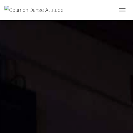
O
U
V
R
I
R
/
F
E
R
M
E
R
L
A
N
A
V
I
G
A