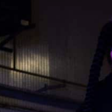
T
I
O
N