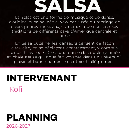
SALSA
La Salsa est une forme de musique et de danse,
d’origine cubaine, née à New York, née du mariage de
divers genres musicaux, combinés à de nombreuses
traditions de différents pays d’Amérique centrale et
latine.
En Salsa cubaine, les danseurs dansent de façon
circulaire, en se déplaçant constamment, y compris
pendant les tours. C’est une danse de couple rythmée
et chaleureuse qui nous fait voyager dans un univers où
plaisir et bonne humeur se côtoient allègrement.
INTERVENANT
Kofi
PLANNING
2026-2027