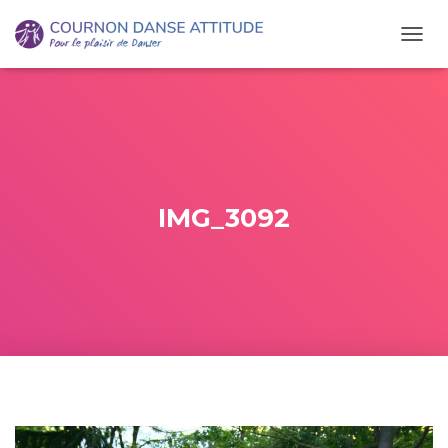
O
U
V
R
I
R
/
F
E
IMG_3092
R
M
E
R
L
A
N
A
V
I
G
A