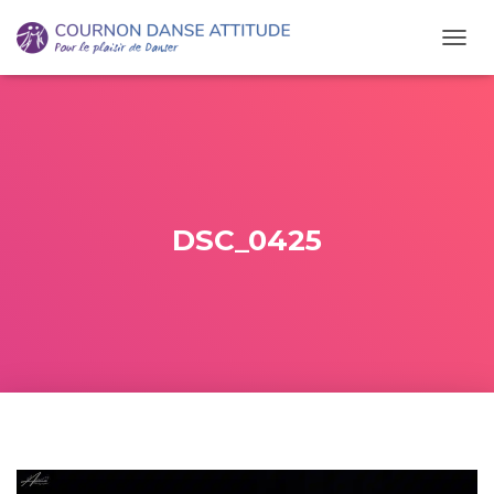
O
U
V
R
I
R
/
F
E
DSC_0425
R
M
E
R
L
A
N
A
V
I
G
A