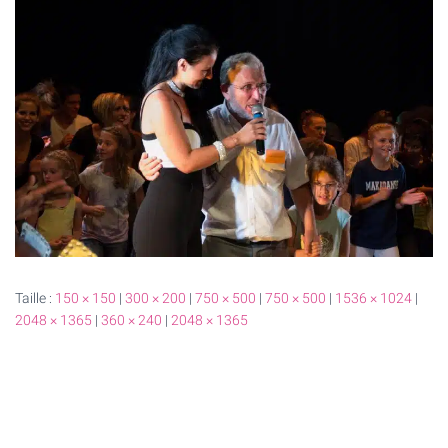
T
I
O
N
Taille :
150 × 150
|
300 × 200
|
750 × 500
|
750 × 500
|
1536 × 1024
|
2048 × 1365
|
360 × 240
|
2048 × 1365