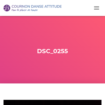
O
U
V
R
I
R
/
F
E
DSC_0255
R
M
E
R
L
A
N
A
V
I
G
A