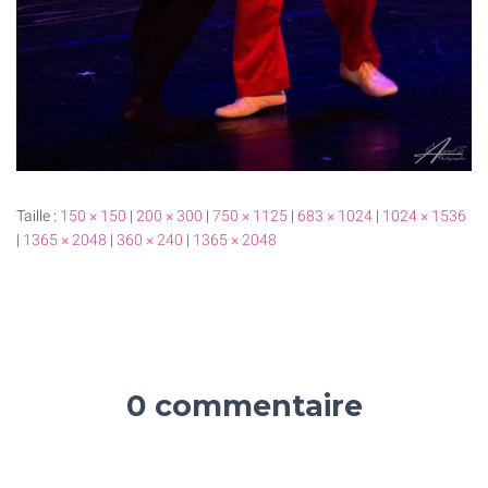
Taille :
150 × 150
|
200 × 300
|
750 × 1125
|
683 × 1024
|
1024 × 1536
|
1365 × 2048
|
360 × 240
|
1365 × 2048
0 commentaire