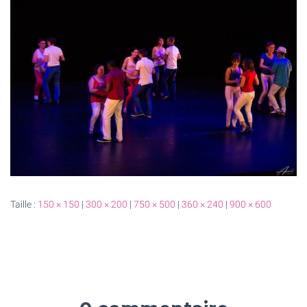
T
I
O
N
Taille :
150 × 150
|
300 × 200
|
750 × 500
|
360 × 240
|
900 × 600