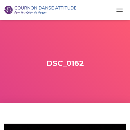
O
U
V
R
I
R
/
F
E
DSC_0162
R
M
E
R
L
A
N
A
V
I
G
A