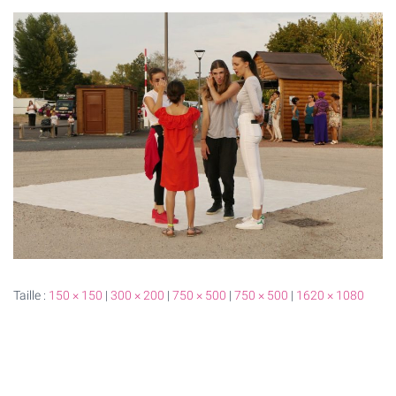
T
I
O
N
Taille :
150 × 150
|
300 × 200
|
750 × 500
|
750 × 500
|
1620 × 1080