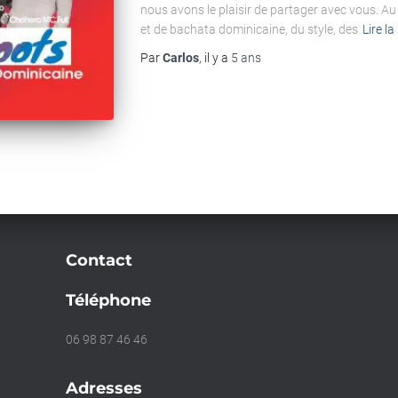
nous avons le plaisir de partager avec vous. 
et de bachata dominicaine, du style, des
Lire la
Par
Carlos
, il y a
5 ans
Contact
Téléphone
06 98 87 46 46
Adresses