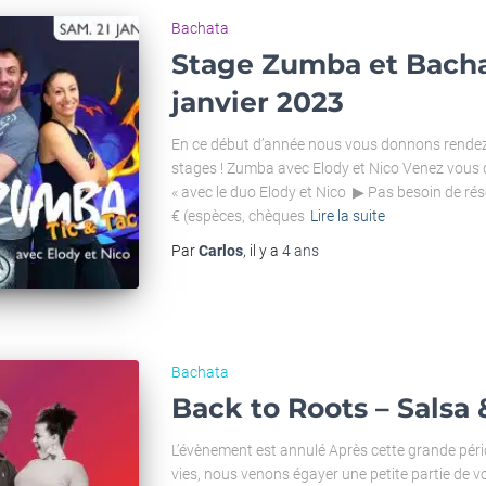
Bachata
Stage Zumba et Bacha
janvier 2023
En ce début d’année nous vous donnons rendez-
stages ! Zumba avec Elody et Nico Venez vous d
« avec le duo Elody et Nico ▶ Pas besoin de rés
€ (espèces, chèques
Lire la suite
Par
Carlos
, il y a
4 ans
Bachata
Back to Roots – Salsa
L’évènement est annulé Après cette grande pér
vies, nous venons égayer une petite partie de 