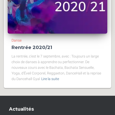
Danse
Rentrée 2020/21
La rentrée, c’est le 7 septembre, avec : Toujours un large
choix de danses à apprendre ou perfectionner. De
nouveaux cours avec le Bachata, Bachata Sensuelle,
Yoga, d’Éveil Corporel, Reggaeton, DanceHall et la reprise
du Dancehall Gyal
Lire la suite
Actualités