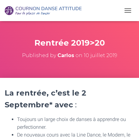
O
U
V
R
I
Rentrée 2019>20
R
/
Published by
Carlos
on
10 juillet 2019
F
E
R
M
E
R
La rentrée, c’est le 2
L
A
Septembre* avec
:
N
A
V
Toujours un large choix de danses à apprendre ou
I
perfectionner.
G
A
De nouveaux cours avec la Line Dance, le Modern, le